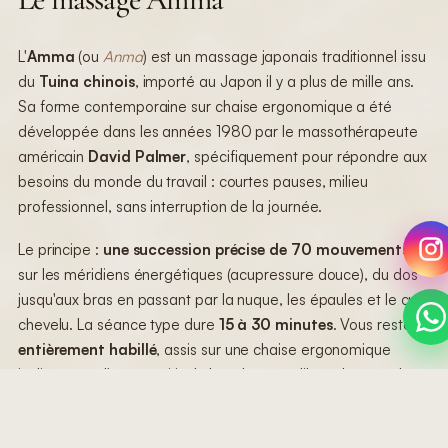
L'
Amma
(ou
Anma
) est un massage japonais traditionnel issu
du
Tuina chinois
, importé au Japon il y a plus de mille ans.
Sa forme contemporaine sur chaise ergonomique a été
développée dans les années 1980 par le massothérapeute
américain
David Palmer
, spécifiquement pour répondre aux
besoins du monde du travail : courtes pauses, milieu
professionnel, sans interruption de la journée.
Le principe :
une succession précise de 70 mouvements
sur les méridiens énergétiques (acupressure douce), du dos
jusqu'aux bras en passant par la nuque, les épaules et le cuir
chevelu. La séance type dure
15 à 30 minutes
. Vous restez
entièrement habillé
, assis sur une chaise ergonomique
inclinée vers l'avant qui isole la colonne et libère les épaules.
C'est le format idéal quand vous voulez le bénéfice d'un
massage sans devoir vous déshabiller, vous huiler, et bloquer