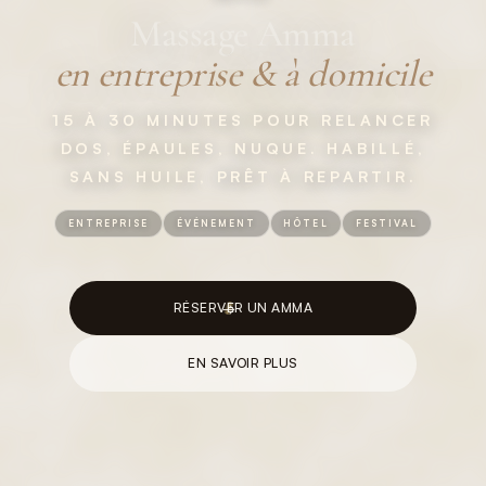
Massage Amma
en entreprise & à domicile
15 À 30 MINUTES POUR RELANCER
DOS, ÉPAULES, NUQUE. HABILLÉ,
SANS HUILE, PRÊT À REPARTIR.
ENTREPRISE
ÉVÉNEMENT
HÔTEL
FESTIVAL
RÉSERVER UN AMMA
EN SAVOIR PLUS