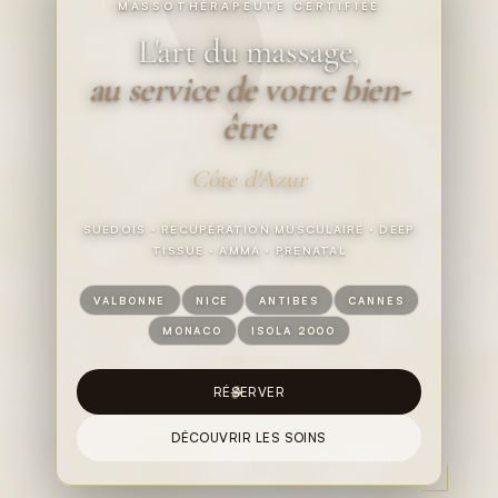
MASSOTHÉRAPEUTE CERTIFIÉE
L'art du massage,
au service de votre bien-
être
Côte d'Azur
SUÉDOIS · RÉCUPÉRATION MUSCULAIRE · DEEP
TISSUE · AMMA · PRÉNATAL
VALBONNE
NICE
ANTIBES
CANNES
MONACO
ISOLA 2000
RÉSERVER
DÉCOUVRIR LES SOINS